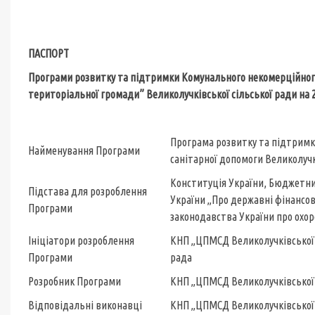
ПАСПОРТ
Програми розвитку та підтримки Комунального некомерційно
територіальної громади” Великолучківської сільської ради
на 2
Програма розвитку та підтримк
Найменування Програми
санітарної допомоги Великолучк
Конституція України, Бюджетний
Підстава для розроблення
України „Про державні фінансов
Програми
законодавства України про охор
Ініціатори розроблення
КНП „ЦПМСД Великолучкі
Програми
рада
Розробник Програми
КНП „ЦПМСД Великолучківської
Відповідальні виконавці
КНП „ЦПМСД Великолуч