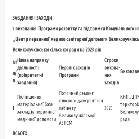
до Прогр
ЗАВДАННЯ І ЗАХОДИ
з виконання
Програми розвитку та підтримки Комунального н
„Центр первинної медико-санітарної допомоги Великолучківсь
Великолучківської сільської ради
на 2023 рік
Назва напрямку
Строки
№
діяльності
Перелік заходів
викона-
Виконав
п/
(пріоритетні
Програми
ння
п
завдання)
заходів
Поточний ремонт
Поліпшення
КНП „ЦПМ
плоского даху рентген
матеріальної бази
територі
1
кабінету
2023
закладів первинної
Великолу
Великолучківської
медичної допомоги
р
АЗПСМ
ВСЬОГО