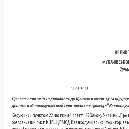
ВЕЛИКО
МУКАЧІВСЬКОГ
Тридцят
02.06.2023
Про внесення змін та доповнень до Програми розвитку та підтр
допомоги Великолучківської територіальної громади” Великолучкі
Керуючись пунктом 22 частини 1 статті 26 Закону України „Про
розглянувши лист КНП „ЦПМСД Великолучківської територіальної