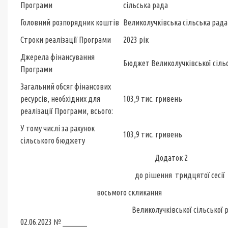
Програми
сільська рада
Головний розпорядник коштів
Великолучківська сільська рада
Строки реалізації Програми
2023 рік
Джерела фінансування
Бюджет Великолучківської сіль
Програми
Загальний обсяг фінансових
ресурсів, необхідних для
103,9 тис. гривень
реалізації Програми, всього:
У тому числі за рахунок
103,9 тис. гривень
сільського бюджету
Додаток 2
до рішення тридцятої сесії
восьмого скликання
Великолучківсько
02.06.2023 № ________