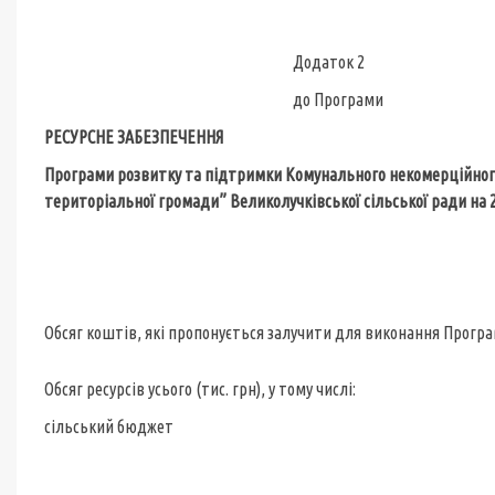
Додаток 2
до Програми
РЕСУРСНЕ ЗАБЕЗПЕЧЕННЯ
Програми розвитку та підтримки Комунального некомерційно
територіальної громади” Великолучківської сільської ради
на 2
Обсяг коштів, які пропонується залучити для виконання Прогр
Обсяг ресурсів усього (тис. грн), у тому числі:
сільський бюджет