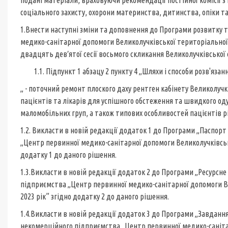
подані матеріали, враховуючи рекомендації постійної комісії з 
соціального захисту, охорони материнства, дитинства, опіки 
1.Внести наступні зміни та доповнення до Програми розвитку
медико-санітарної допомоги Великолучківської територіальної
двадцять дев′ятої сесії восьмого скликання Великолучківської с
1.1. Підпункт 1 абзацу 2 пункту 4 „Шляхи і способи розв'язан
„ - поточний ремонт плоского даху рентген кабінету Великол
пацієнтів та лікарів для успішного обстеження та швидкого о
маломобільних груп, а також типових особливостей пацієнтів рі
1.2. Викласти в новій редакції додаток 1 до Програми „Паспо
„Центр первинної медико-санітарної допомоги Великолучківсько
додатку 1 до даного рішення.
1.3.Викласти в новій редакції додаток 2 до Програми „Ресурс
підприємства „Центр первинної медико-санітарної допомоги Ве
2023 рік” згідно додатку 2 до даного рішення.
1.4.Викласти в новій редакції додаток 3 до Програми „Завданн
некомерційного підприємства „Центр первинної медико-саніта